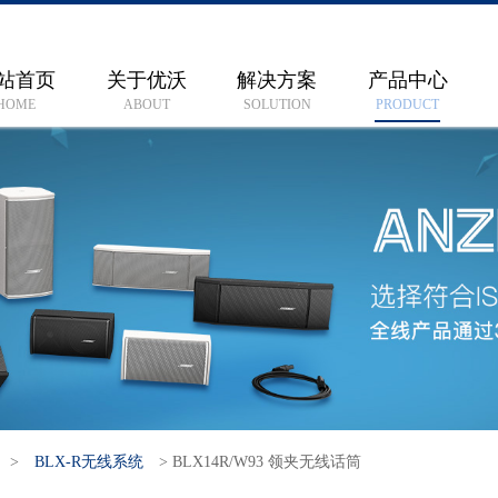
站首页
关于优沃
解决方案
产品中心
HOME
ABOUT
SOLUTION
PRODUCT
>
BLX-R无线系统
>
BLX14R/W93 领夹无线话筒