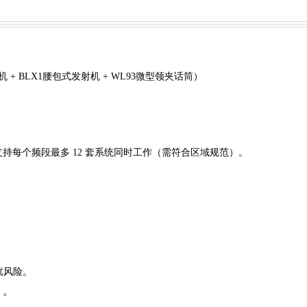
 + BLX1腰包式发射机 + WL93微型领夹话筒）
频率，支持每个频段最多 12 套系统同时工作（需符合区域规范）
。
扰风险
。
。
）