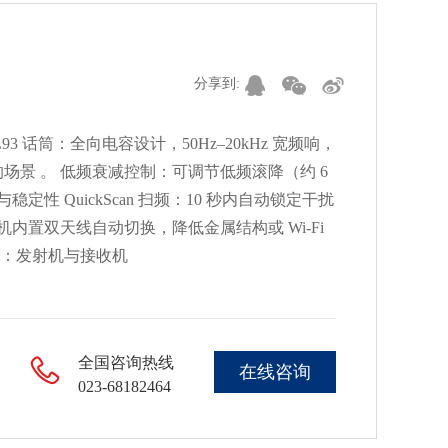
分享到:
蔽录音 WL93 话筒：全向电容设计，50Hz–20kHz 宽频响，
景 。 低频衰减控制：可调节低频滚降（约 6
与稳定性 QuickScan 扫频：10 秒内自动锁定干扰
内置双天线自动切换，降低金属结构或 Wi-Fi
配对：发射机与接收机
全国咨询热线
在线咨询
023-68182464