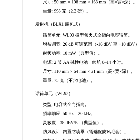
。
尺寸
: 50 mm × 198 mm × 163 mm（高×宽×深）
。
重量
: 998 克（2.2 磅）
发射机（BLX1 腰包式）
。
话筒单元
: WL93 微型领夹式全指向电容话筒
增益调节
: 26 dB 可调范围（-16 dBV 至 +10 dBV）
。
射频功率
: 10 mW（典型值）
。
电源
: 2 节 AA 碱性电池，续航 8–14 小时
。
尺寸
: 110 mm × 64 mm × 21 mm（高×宽×深）
。
重量
: 75 克（不含电池）
话筒单元（WL93）
。
类型
: 电容式全向指向
频率响应
: 50 Hz – 20 kHz
。
灵敏度
: -38 dBV/Pa（典型值）
。
防风设计
: 内置防喷罩（需选配防风毛套）
。