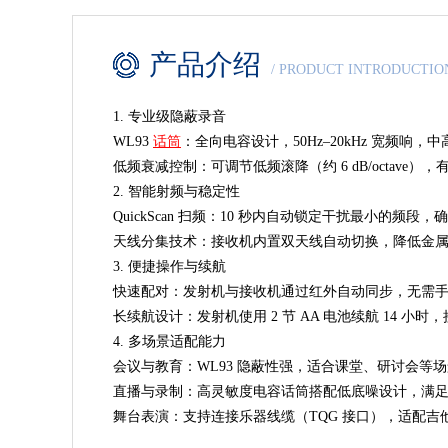
产品介绍
/ PRODUCT INTRODUCTIO
1. 专业级隐蔽录音
WL93
话筒
：全向电容设计，50Hz–20kHz 宽频
低频衰减控制：可调节低频滚降（约 6 dB/octave
2. 智能射频与稳定性
QuickScan 扫频：10 秒内自动锁定干扰最小的频段
天线分集技术：接收机内置双天线自动切换，降低金属结构
3. 便捷操作与续航
快速配对：发射机与接收机通过红外自动同步，无需
长续航设计：发射机使用 2 节 AA 电池续航 14 小
4. 多场景适配能力
会议与教育：WL93 隐蔽性强，适合课堂、研讨会等
直播与录制：高灵敏度电容话筒搭配低底噪设计，满
舞台表演：支持连接乐器线缆（TQG 接口），适配吉