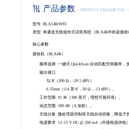
产品参数
/ PRODUCT PARAMETER
型号
: BLX14R/W93
类型
: 单通道无线领夹式话筒系统（BLX4R半机架接收机
核心参数
接收机（BLX4R）
频率选择
: 一键式 QuickScan 自动匹配空闲
输出接口
:
XLR（200 Ω，-20.5 dBV）
6.35mm（1/4 英寸，50 Ω，-13 dBV）
。
工作范围
: 91 米（300 英尺，理想可视环境）
。
。
动态范围
: 100 dB（A 加权）
天线分集
: 微处理器控制双天线自动切换，降低干
电源要求
: 12–15 V DC @ 260 mA（外接电源供电