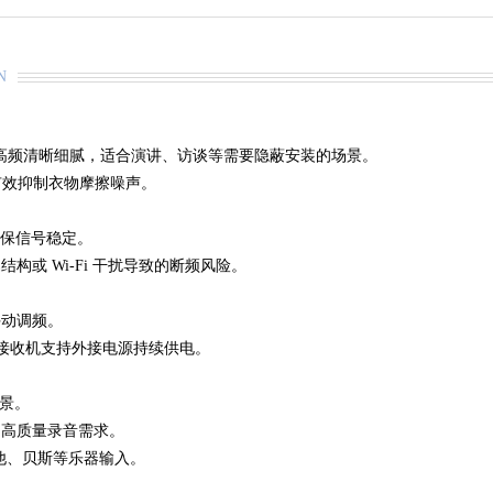
N
响，中高频清晰细腻，适合演讲、访谈等需要隐蔽安装的场景
。
），有效抑制衣物摩擦噪声
。
，确保信号稳定
。
或 Wi-Fi 干扰导致的断频风险
。
手动调频
。
时，接收机支持外接电源持续供电
。
场景
。
足高质量录音需求
。
他、贝斯等乐器输入
。