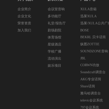
企业简介
会议室音响
XULA音箱
企业文化
多功能厅
迅莱XULA
荣誉资质
礼堂/报告厅
迅莱/XULA公共
加入我们
剧场剧院
BOSE
BEKRL 贝卡话筒
体育场馆
纵图ZOTTIE
星级酒店
SOUNDZONE音响
学校广播
JBL
流动演出
CORWN功放
娱乐项目
Soundcraft调音台
AKG专业话筒
Shure话筒
雅马哈调音台
televic会议系统
797会议系统