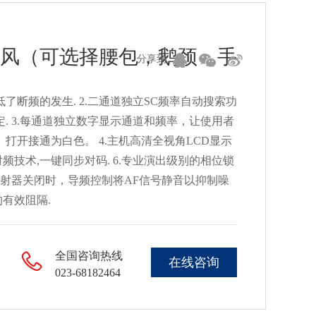
风（可选择腰包，鹅颈，手
分享到:
了断频的发生. 2.二通道独立SC频率自动搜索功
. 3.每通道独立数字显示通道和频率，让使用者
打开接通为白色。 4.主机高清全视角LCD显示
频技术,一键同步对码. 6.专业演出级别的相位锁
发射器关闭时，导频控制将AF信号静音以抑制噪
有效阻隔.
全国咨询热线
在线咨询
023-68182464