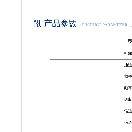
产品参数
/ PRODUCT PARAMETER
机
通
频
频
调
信
信