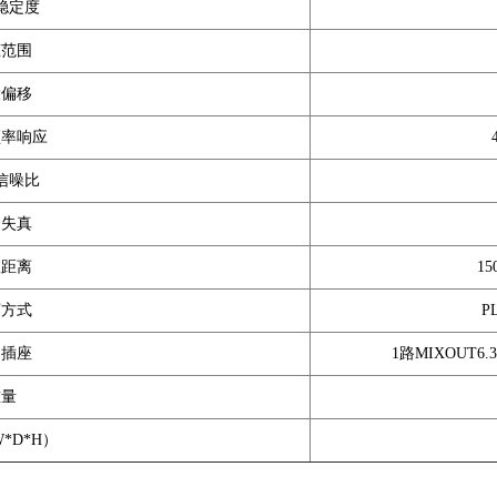
稳定度
态范围
大偏移
频率响应
信噪比
合失真
效距离
1
荡方式
P
出插座
1路MIXOUT6
重量
*D*H）