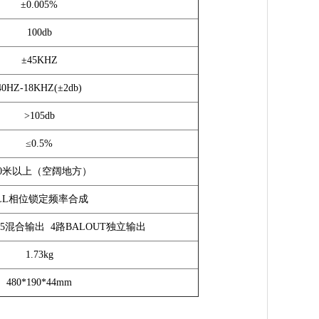
±0.005%
100db
±45KHZ
40HZ-18KHZ(±2db)
>105db
≤0.5%
50米以上（空阔地方）
LL相位锁定频率合成
.35混合输出 4路BALOUT独立输出
1.73kg
480*190*44mm