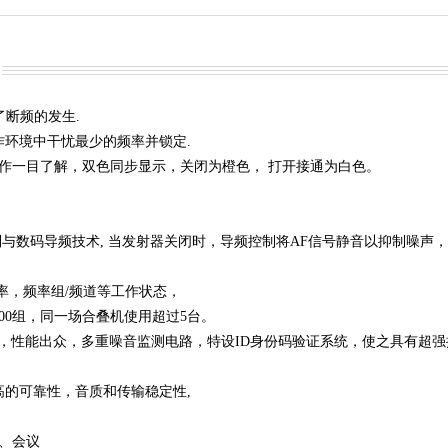
了断频的发生.
作环境中干忧最少的频率并锁定.
操作一目了解，双色同步显示，关闭为橙色， 打开接通为白色。
制与数码导频技术, 当发射器关闭时，导频控制将AF信号静音以抑制噪
频率，频率组/频道等工作状态，
200组，同一场合叠机使用超过5台。
如，性能出众，多重噪音监测电路，特设ID身份码验证系统，使之具有超
高的可靠性，音质和传输稳定性,
夹、会议