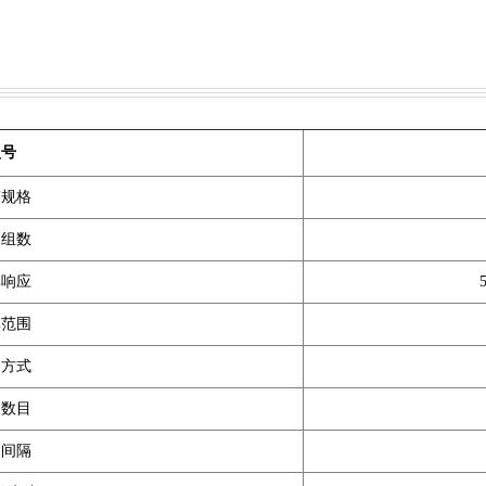
型号
箱规格
道组数
率响应
率范围
制方式
道数目
道间隔