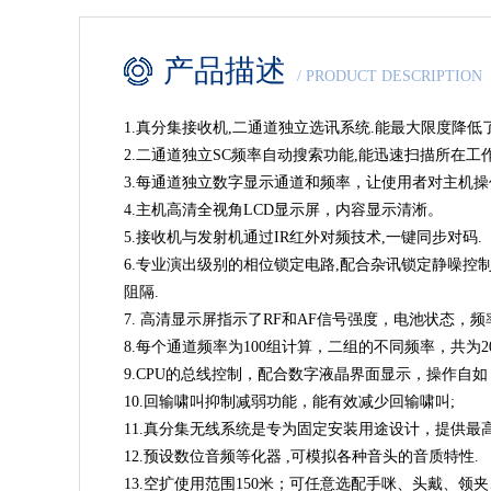
产品描述
/ PRODUCT DESCRIPTION
1.真分集接收机,二通道独立选讯系统.能最大限度降低
2.二通道独立SC频率自动搜索功能,能迅速扫描所在工
3.每通道独立数字显示通道和频率，让使用者对主机
4.主机高清全视角LCD显示屏，内容显示清淅。
5.接收机与发射机通过IR红外对频技术,一键同步对码.
6.专业演出级别的相位锁定电路,配合杂讯锁定静噪控
阻隔.
7. 高清显示屏指示了RF和AF信号强度，电池状态，
8.每个通道频率为100组计算，二组的不同频率，共为
9.CPU的总线控制，配合数字液晶界面显示，操作自
10.回输啸叫抑制减弱功能，能有效减少回输啸叫;
11.真分集无线系统是专为固定安装用途设计，提供最
12.预设数位音频等化器 ,可模拟各种音头的音质特性.
13.空扩使用范围150米；可任意选配手咪、头戴、领