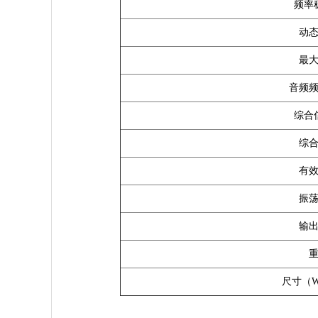
频率
动
最
音频
综合
综
有
振
输
尺寸
（W