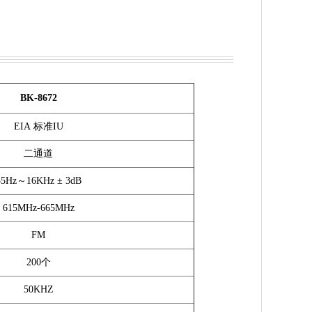
BK-8672
EIA 标准
IU
二通道
55Hz～16KHz ± 3dB
615MHz-665MHz
FM
200个
50KHZ