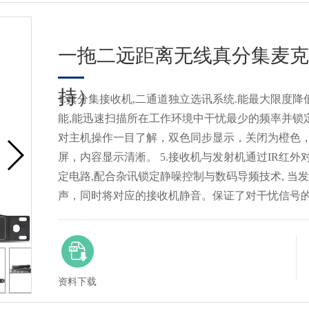
一拖二远距离无线真分集麦克
持）
1.真分集接收机,二通道独立选讯系统.能最大限度降低
能,能迅速扫描所在工作环境中干忧最少的频率并锁定
对主机操作一目了解，双色同步显示，关闭为橙色， 
屏，内容显示清淅。 5.接收机与发射机通过IR红外对
定电路,配合杂讯锁定静噪控制与数码导频技术, 当
声，同时将对应的接收机静音。保证了对干忧信号的
资料下载