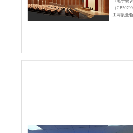
《电子会
（GB507
工与质量验收