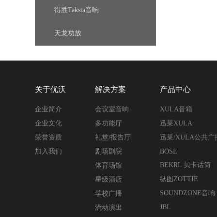
得胜Taksta音响
天龙功放
关于优沃
解决方案
产品中心
企业简介
会议室音响
XULA音箱
企业文化
多功能厅
迅莱XULA
荣誉资质
礼堂/报告厅
迅莱/XULA公共
加入我们
剧场剧院
BOSE
BEKRL 贝卡话筒
体育场馆
纵图ZOTTIE
星级酒店
SOUNDZONE音响
学校广播
JBL
流动演出