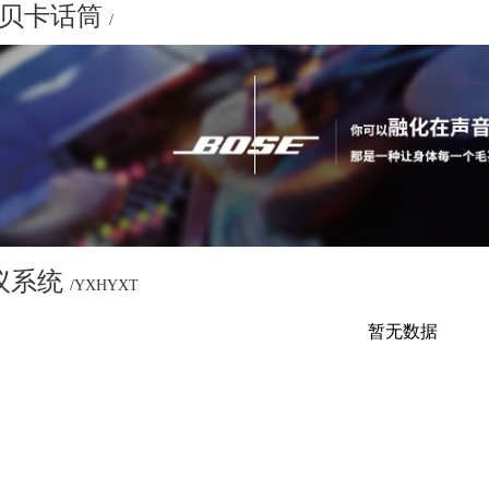
L 贝卡话筒
/
议系统
/YXHYXT
暂无数据