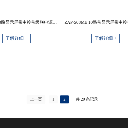
ZAP-508M 10路显示屏带中控带级联电源时序器
了解详细 +
了解详细 +
上一页
1
2
共 20 条记录