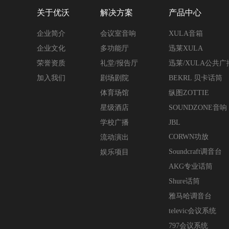
关于优沃
解决方案
产品中心
企业简介
会议室音响
XULA音箱
企业文化
多功能厅
迅莱XULA
荣誉资质
礼堂/报告厅
迅莱/XULA公共
加入我们
剧场剧院
BEKRL 贝卡话筒
体育场馆
纵图ZOTTIE
星级酒店
SOUNDZONE音响
学校广播
JBL
CORWN功放
流动演出
Soundcraft调音台
娱乐项目
AKG专业话筒
Shure话筒
雅马哈调音台
televic会议系统
797会议系统